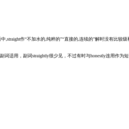
中,straight作“不加水的,纯粹的”“直接的,连续的”解时没有比较级
适用，副词straightly很少见，不过有时与honestly连用作为短语hon