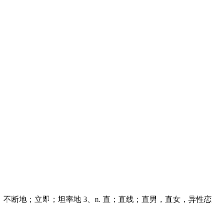
dv. 直接地；不断地；立即；坦率地 3、n. 直；直线；直男，直女，异性恋