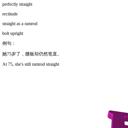
perfectly straight
rectitude
straight as a ramrod
bolt upright
例句：
她75岁了，腰板却仍然笔直。
At 75, she's still ramrod straight