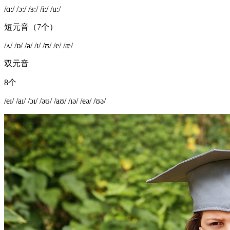
/ɑ:/ /ɔ:/ /ɜ:/ /i:/ /u:/
短元音（7个）
/ʌ/ /ɒ/ /ə/ /ɪ/ /ʊ/ /e/ /æ/
双元音
8个
/eɪ/ /aɪ/ /ɔɪ/ /əʊ/ /aʊ/ /ɪə/ /eə/ /ʊə/