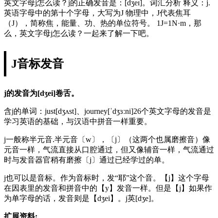
英文字母j怎么读？j的正确发音是：[dʒeɪ]。词汇分析 释义：j.
英语字母中的第十个字母，大写为J 物理中，J代表焦耳
（J），简称焦，能量、功、热的单位符号。 1J=1N·m，那
么，英文字母j怎么读？一起来了解一下吧。
J音标发音
j的发音为[dʒei]卷舌。
含j的单词：just[dʒʌst]、journey[ˈdʒɜːni]26个英文字母的发音是
学习英语的基础，与汉语中拼音一样重要。
j一般称半元音.半元音〔w〕，〔j〕（这两个也属磨擦音）像
元音一样，气流直接从口腔通过，但又像辅音一样，气流通过
时与发音器官稍有磨擦〔j〕通过已经学过的单。
j也可以是音标。作为音标时，发“耶”这个音。【j】这个字母
在因表里的发音和拼音中的【y】发音一样。但是【j】如果作
为单字母的话，发音则是【dʒei】。j英[dʒe]。
扩展资料: