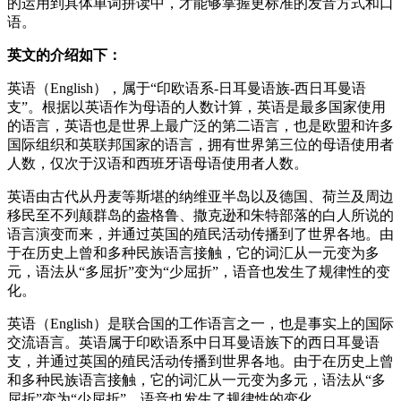
的运用到具体单词拼读中，才能够掌握更标准的发音方式和口
语。
英文的介绍如下：
英语（English），属于“印欧语系-日耳曼语族-西日耳曼语
支”。根据以英语作为母语的人数计算，英语是最多国家使用
的语言，英语也是世界上最广泛的第二语言，也是欧盟和许多
国际组织和英联邦国家的语言，拥有世界第三位的母语使用者
人数，仅次于汉语和西班牙语母语使用者人数。
英语由古代从丹麦等斯堪的纳维亚半岛以及德国、荷兰及周边
移民至不列颠群岛的盎格鲁、撒克逊和朱特部落的白人所说的
语言演变而来，并通过英国的殖民活动传播到了世界各地。由
于在历史上曾和多种民族语言接触，它的词汇从一元变为多
元，语法从“多屈折”变为“少屈折”，语音也发生了规律性的变
化。
英语（English）是联合国的工作语言之一，也是事实上的国际
交流语言。英语属于印欧语系中日耳曼语族下的西日耳曼语
支，并通过英国的殖民活动传播到世界各地。由于在历史上曾
和多种民族语言接触，它的词汇从一元变为多元，语法从“多
屈折”变为“少屈折”，语音也发生了规律性的变化。