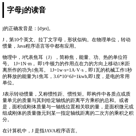
字母j的读音
j的正确发音是：[dʒeɪ]。
J，第10个英文、拉丁文字母，形状似钩。在物理单位，转动
惯量，Java程序语言等中都有应用。
物理中，J代表焦耳（J），简称焦，能量、功、热的单位符
号。 1J=1N·m， 即1牛顿力的作用点在力的方向上移动1米距
离所作的功为1焦耳。 1J=1w·s=1A·V·s，即1瓦的机械工作1秒
的释放的能量为1焦耳，3.6*10^6J=1kwh,即1度，是电的常用
单位。
J表示转动惯量，又称惯性距、惯性矩。即构件中各质点或质
量单元的质量与其到给定轴线的距离平方乘积的总和。或者
是，面积或刚体质量与一轴线位置相关联的量，是面积微元或
组成刚体的质量微元到某一指定轴线距离的二次方的乘积之积
分。
在计算机中，J 是指JAVA程序语言。