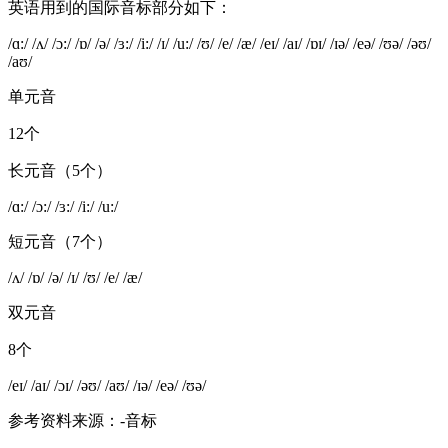
英语用到的国际音标部分如下：
/ɑ:/ /ʌ/ /ɔ:/ /ɒ/ /ə/ /ɜ:/ /i:/ /ɪ/ /u:/ /ʊ/ /e/ /æ/ /eɪ/ /aɪ/ /ɒɪ/ /ɪə/ /eə/ /ʊə/ /əʊ/
/aʊ/
单元音
12个
长元音（5个）
/ɑ:/ /ɔ:/ /ɜ:/ /i:/ /u:/
短元音（7个）
/ʌ/ /ɒ/ /ə/ /ɪ/ /ʊ/ /e/ /æ/
双元音
8个
/eɪ/ /aɪ/ /ɔɪ/ /əʊ/ /aʊ/ /ɪə/ /eə/ /ʊə/
参考资料来源：-音标