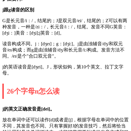
j跟g读音的区别
G是长元音/i：/，结尾的；J是双元音/ei/，结尾的；Z可以有两
种发音，一种是/zi：/，长元音/i：/，结尾。发音不同G英音：
[dʒi：]美音：[dʒi];j英音：[d]。
读音构成不同。j：[dʒeɪ]；g：[dʒi:]。j是由浊辅音/dʒ/和双元
音/eɪ/构成；而g是由浊辅音/dʒ/和长元音/iː/构成。发音方法不
同。/eɪ/是个"合口双元音"。
j的英语读音是[dʒei]。J，形状似钩，第10个英文、拉丁文字
母。
26个字母n怎么读
j的英文正确发音是[dei]。
放在单词中还可以读作[d]或者是[j]，根据字母在单词中的位置
不同，其发音也不同。只有掌握好J的发音技巧，然后将恰当