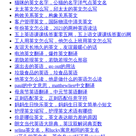
猫咪的英文名字，公猫的名字洋气点英文名
太太英文怎么写，邱太太的英文怎么写
构效关系英文，构象关系英文
客户管理英文，国际物流中清关英文
年份英文怎么读，2021的两种英语读法
五上英语课课练答案零五网，五上语文课课练答案05网
工人用英文怎么写，他怎么上班用英文怎么写
友谊天长地久的英文，友谊最暖心的话
电池英文翻译，爆炸英文翻译
若隐若现英文，若隐若现怎么形容
滚出去的英语，go out的用法
垃圾食品的英语，垃食品英语
他英文怎么读，他是做什么的英语怎么读
paul的中文意思，matthewlien中文翻译
母亲节英语翻译，中元节英语翻译
正则匹配英文，正则匹配任意字符
妈妈生日快乐英文，妈妈生日英文简单小短文
护理英文缩写，护理英文术语有哪些
你是哪位英文，英文表达能力差的原因
朗文当代英语大辞典，英汉双解词典页数
selina英文名，和lucky寓意相同的英文名