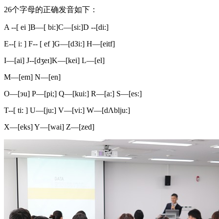
26个字母的正确发音如下：
A --[ ei ]B—[ bi:]C—[si:]D --[di:]
E--[ i: ] F-- [ ef ]G—[dЗi:] H—[eitf]
I—[ai] J--[dʒeɪ]K—[kei] L—[el]
M—[em] N—[en]
O—[эu] P—[pi;] Q—[kui:] R—[a:] S—[es:]
T--[ ti: ] U—[ju:] V—[vi:] W—[dΛblju:]
X—[eks] Y—[wai] Z—[zed]