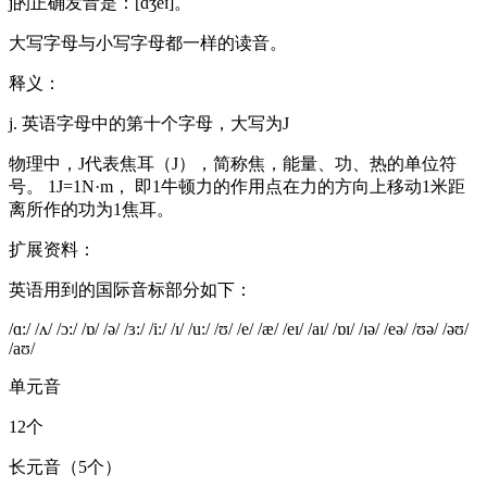
j的正确发音是：[dʒeɪ]。
大写字母与小写字母都一样的读音。
释义：
j. 英语字母中的第十个字母，大写为J
物理中，J代表焦耳（J），简称焦，能量、功、热的单位符
号。 1J=1N·m， 即1牛顿力的作用点在力的方向上移动1米距
离所作的功为1焦耳。
扩展资料：
英语用到的国际音标部分如下：
/ɑ:/ /ʌ/ /ɔ:/ /ɒ/ /ə/ /ɜ:/ /i:/ /ɪ/ /u:/ /ʊ/ /e/ /æ/ /eɪ/ /aɪ/ /ɒɪ/ /ɪə/ /eə/ /ʊə/ /əʊ/
/aʊ/
单元音
12个
长元音（5个）