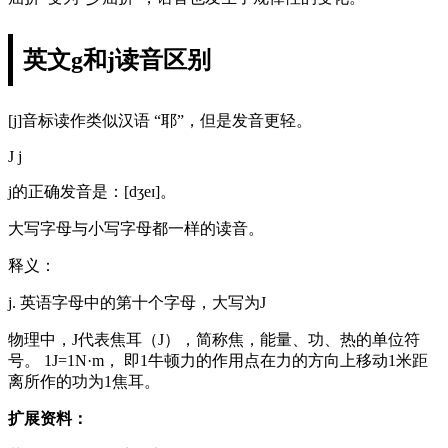
英文g和j读音区别
[j]音标读作类似汉语 “耶”，但是发音更轻。
J j
j的正确发音是：[dʒeɪ]。
大写字母与小写字母都一样的读音。
释义：
j. 英语字母中的第十个字母，大写为J
物理中，J代表焦耳（J），简称焦，能量、功、热的单位符
号。 1J=1N·m， 即1牛顿力的作用点在力的方向上移动1米距
离所作的功为1焦耳。
扩展资料：