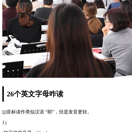
26个英文字母咋读
[j]音标读作类似汉语 “耶”，但是发音更轻。
J j