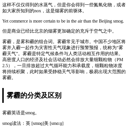
这样不仅仅得到的水蒸气，但是你会得到一些氮氧化物，或者
如大家所知到的nox，这是烟雾的前驱体。
Yet commerce is more certain to be in the air than the Beijing smog.
但是商业已经比北京的烟雾更加确定的充斥于空气之中。
雾霾，是雾和霾的组合词。雾霾常见于城市。中国不少地区将
雾并入霾一起作为灾害性天气现象进行预警预报，统称为“雾
霾天气”。雾霾是特定气候条件与人类活动相互作用的结果。
高密度人口的经济及社会活动必然会排放大量细颗粒物（PM
2.5），一旦排放超过大气循环能力和承载度，细颗粒物浓度
将持续积聚，此时如果受静稳天气等影响，极易出现大范围的
雾霾。
雾霾的分类及区别
雾霾英语是smog。
smog读法：英 [smɒɡ]美 [smɑːɡ]