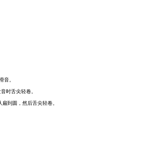
的滑音。
，发音时舌尖轻卷。
口型从扁到圆，然后舌尖轻卷。