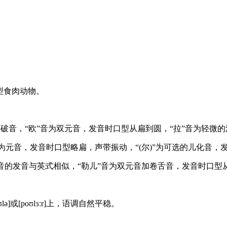
大型食肉动物。
促的爆破音，“欧”音为双元音，发音时口型从扁到圆，“拉”音为轻微
，“厄”音为元音，发音时口型略扁，声带振动，“(尔)”为可选的儿化音
音和“欧”音的发音与英式相似，“勒儿”音为双元音加卷舌音，发音时
。
ə]或[poʊlɜːr]上，语调自然平稳。