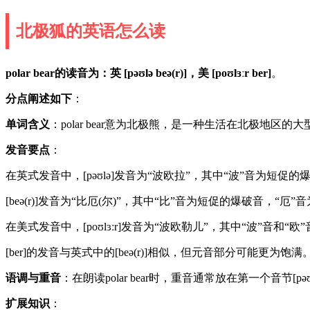
北极狐的英语怎么读
polar bear的读音为：英 [pəʊlə beə(r)]，美 [poʊlɜːr ber]
。
分点阐述如下
：
单词含义
：polar bear意为北极熊，是一种生活在北极地区的
发音要点
：
在英式发音中，[pəʊlə]发音为“波欧拉”，其中“波”音为短
[beə(r)]发音为“比厄(尔)”，其中“比”音为短促的爆破音
在美式发音中，[poʊlɜːr]发音为“波欧勒儿”，其中“波”
[ber]的发音与英式中的[beə(r)]相似，但元音部分可能更为饱满
语调与重音
：在朗读polar bear时，重音通常放在第一个音节[pəʊl
扩展知识
：