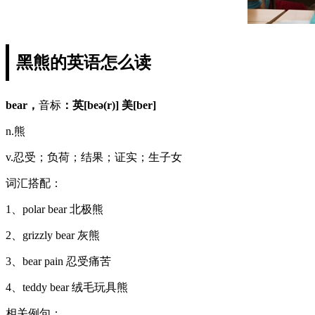
黑熊的英语怎么读
bear，
音标
：英[beə(r)] 美[ber]
n.熊
v.忍受；负荷；结果；证实；生子女
词汇搭配：
1、polar bear 北极熊
2、grizzly bear 灰熊
3、bear pain 忍受痛苦
4、teddy bear 绒毛玩具熊
相关例句：