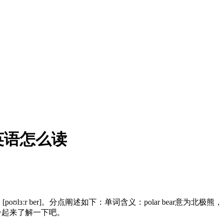
英语怎么读
(r)]，美 [poʊlɜːr ber]。分点阐述如下：单词含义：polar
？一起来了解一下吧。